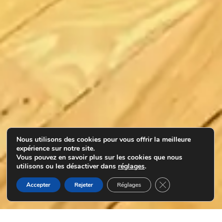
Nous utilisons des cookies pour vous offrir la meilleure
expérience sur notre site.
Vous pouvez en savoir plus sur les cookies que nous
utilisons ou les désactiver dans
réglages
.
Fermer la bannière
Accepter
Rejeter
Réglages
Nous contacter