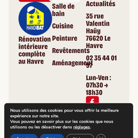
Actualités
Salle de
bain
35 rue
Valentin
Cuisine
Haüy
Peinture
76620 Le
Rénovation
Havre
intérieure
Revêtements
complète
02 35 44 01
au Havre
Aménagement
97
Lun-Ven :
07h30 →
18h30
Nous utilisons des cookies pour vous offrir la meilleure
Site
© 2026 Tous droits réservés THR
expérience sur notre site.
réalisé
Mentions légales
par
Vous pouvez en savoir plus sur les cookies que nous
RGPD
utilisons ou les désactiver dans
réglages
.
Plan du site
Fermer la bannière