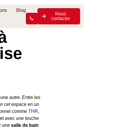
ions
Blog
Nous
contacter
à
ise
 une autre. Entre les
mer cet espace en un
ssionnel comme
THR
,
 et avec une touche
er une
salle de bain