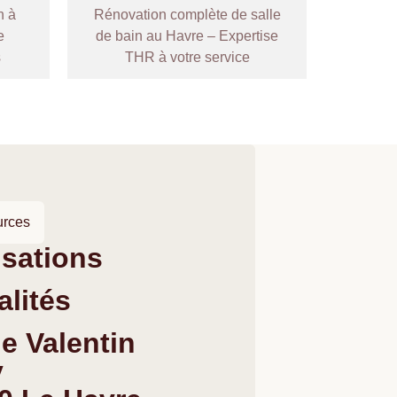
n à
Rénovation complète de salle
e
de bain au Havre – Expertise
s
THR à votre service
urces
isations
alités
ue Valentin
y