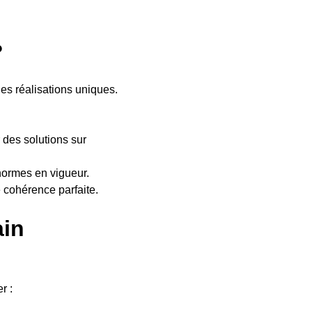
?
es réalisations uniques.
 des solutions sur
normes en vigueur.
e cohérence parfaite.
ain
r :