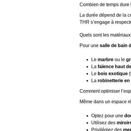
Combien de temps dure l
La durée dépend de la c
THR s’engage à respecter
Quels sont les matériaux
Pour une
salle de bain 
Le
marbre
ou le
gr
La
faïence haut 
Le
bois exotique
(
La
robinetterie en 
Comment optimiser l’espa
Même dans un espace ré
Optez pour une
dou
Utilisez des
miroir
Privilégiez des
me