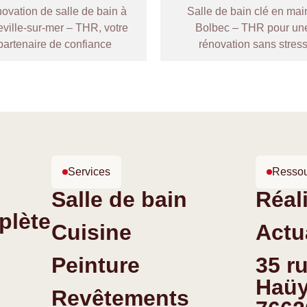
ovation de salle de bain à
Salle de bain clé en mai
eville-sur-mer – THR, votre
Bolbec – THR pour un
partenaire de confiance
rénovation sans stres
Services
Resso
Salle de bain
Réal
plète
Cuisine
Actu
Peinture
35 r
Haü
Revêtements