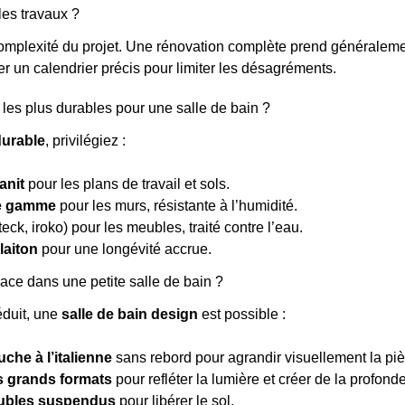
es travaux ?
omplexité du projet. Une rénovation complète prend généralemen
 un calendrier précis pour limiter les désagréments.
 les plus durables pour une salle de bain ?
durable
, privilégiez :
anit
pour les plans de travail et sols.
de gamme
pour les murs, résistante à l’humidité.
teck, iroko) pour les meubles, traité contre l’eau.
laiton
pour une longévité accrue.
ce dans une petite salle de bain ?
duit, une
salle de bain design
est possible :
che à l’italienne
sans rebord pour agrandir visuellement la piè
s grands formats
pour refléter la lumière et créer de la profonde
ubles suspendus
pour libérer le sol.