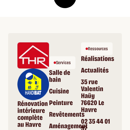
Ressources
Réalisations
Services
Actualités
Salle de
bain
35 rue
Valentin
Cuisine
Haüy
Peinture
76620 Le
Rénovation
Havre
intérieure
Revêtements
complète
02 35 44 01
au Havre
Aménagement
97