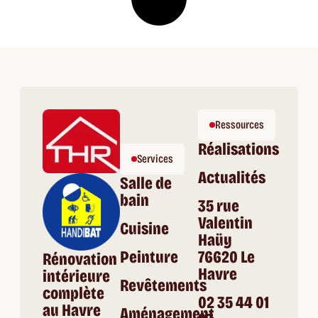
Ressources
Réalisations
Services
Actualités
Salle de
bain
35 rue
Valentin
Cuisine
Haüy
Peinture
76620 Le
Rénovation
Havre
intérieure
Revêtements
complète
02 35 44 01
au Havre
Aménagement