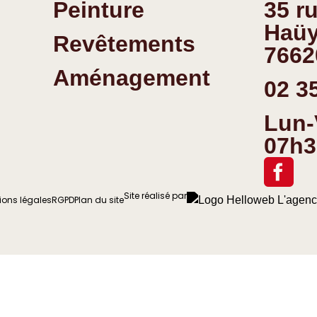
Peinture
35 r
Haü
Revêtements
7662
Aménagement
02 3
Lun-
07h3
Site réalisé par
ions légales
RGPD
Plan du site