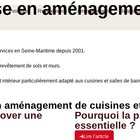
ise en aménageme
Peinture
Revêtements
Aménagement
Réalisat
services en Seine-Maritime depuis 2001.
t revêtement de sols et murs.
ntérieur particulièrement adapté aux cuisines et salles de bain
en aménagement de cuisines et
nover une
Pourquoi la p
essentielle ?
Lire l'article