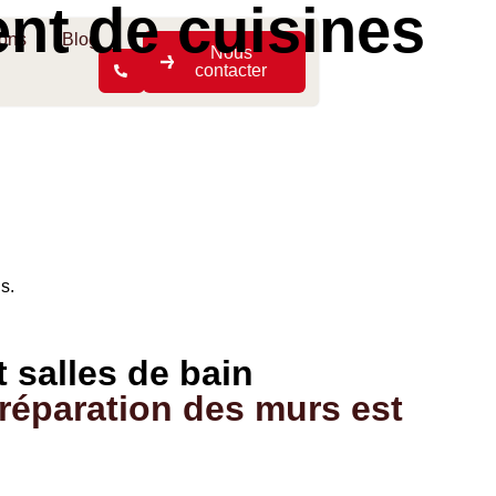
nt de cuisines
ions
Blog
Nous
contacter
s.
 salles de bain
réparation des murs est