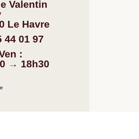
ue Valentin
y
0 Le Havre
5 44 01 97
Ven :
0 → 18h30